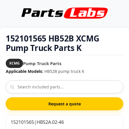
152101565 HB52B XCMG
Pump Truck Parts K
Pump Truck Parts
XCMG
Applicable Models:
HB52B pump truck K
Request a quote
152101565|HB52A.02-46